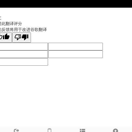
文
对此翻译评分
的反馈将用于改进谷歌翻译