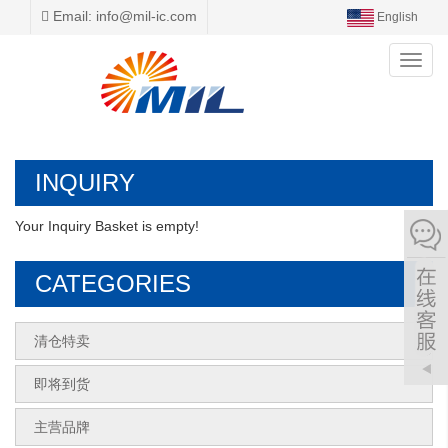
Email: info@mil-ic.com
English
Toggl
navig
INQUIRY
Your Inquiry Basket is empty!
CATEGORIES
清仓特卖
即将到货
主营品牌